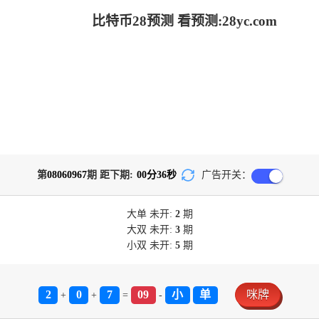
比特币28预测 看预测:28yc.com
第
08060967
期 距下期:
00
分
36
秒
广告开关：
大单
未开:
2
期
大双
未开:
3
期
小双
未开:
5
期
2
0
7
09
小
单
咪牌
+
+
=
-