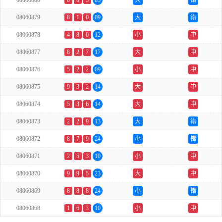
08060880
0
0
5
05
大
错
08060879
8
1
0
09
大
错
08060878
4
8
0
12
小
中
08060877
8
2
7
17
大
中
08060876
5
2
2
09
小
中
08060875
9
3
2
14
大
中
08060874
5
3
6
14
大
中
08060873
2
2
9
13
大
错
08060872
8
7
9
24
小
错
08060871
2
5
3
10
小
中
08060870
9
9
5
23
大
中
08060869
8
8
8
24
小
错
08060868
1
6
3
10
小
中