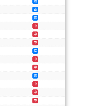
错
错
错
中
中
中
错
中
中
错
中
中
中