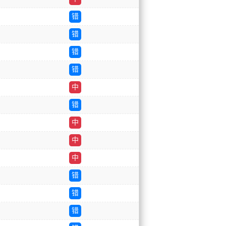
错
错
错
错
中
错
中
中
中
错
错
错