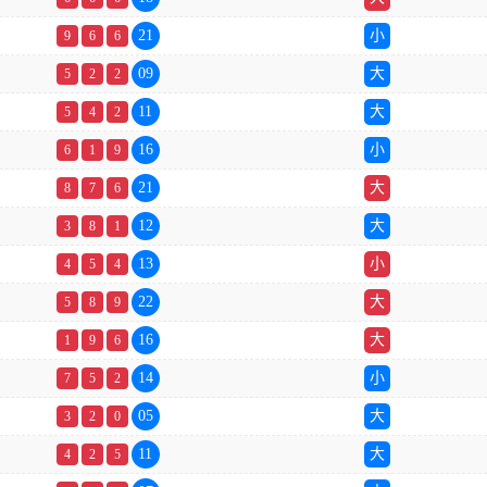
21
小
9
6
6
09
大
5
2
2
11
大
5
4
2
16
小
6
1
9
21
大
8
7
6
12
大
3
8
1
13
小
4
5
4
22
大
5
8
9
16
大
1
9
6
14
小
7
5
2
05
大
3
2
0
11
大
4
2
5