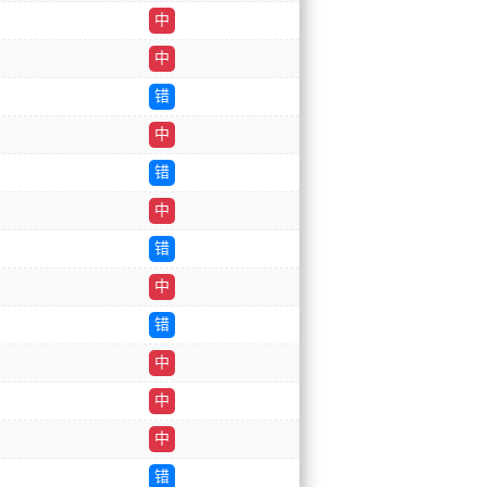
中
中
错
中
错
中
错
中
错
中
中
中
错