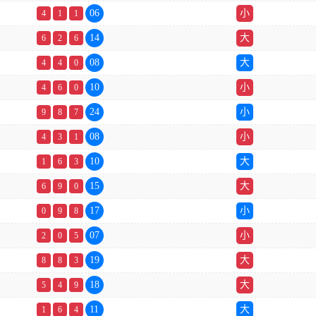
06
小
4
1
1
14
大
6
2
6
08
大
4
4
0
10
小
4
6
0
24
小
9
8
7
08
小
4
3
1
10
大
1
6
3
15
大
6
9
0
17
小
0
9
8
07
小
2
0
5
19
大
8
8
3
18
大
5
4
9
11
大
1
6
4