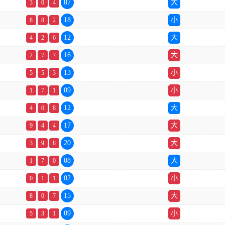
07
大
3
0
4
18
小
8
8
2
12
大
4
2
6
16
大
2
7
7
13
小
5
5
3
09
小
1
7
1
12
大
4
0
8
17
大
9
4
4
20
大
3
9
8
08
大
1
7
0
02
小
0
1
1
15
大
8
0
7
09
小
5
3
1