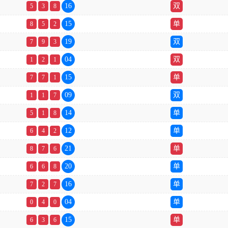
16
双
5
3
8
15
单
8
5
2
19
双
7
9
3
04
双
1
2
1
15
单
7
7
1
09
双
1
1
7
14
单
5
1
8
12
单
6
4
2
21
单
8
7
6
20
单
6
6
8
16
单
7
2
7
04
单
0
4
0
15
单
6
3
6