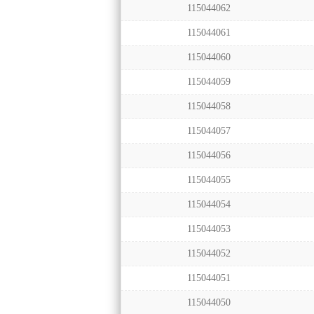
115044062
115044061
115044060
115044059
115044058
115044057
115044056
115044055
115044054
115044053
115044052
115044051
115044050