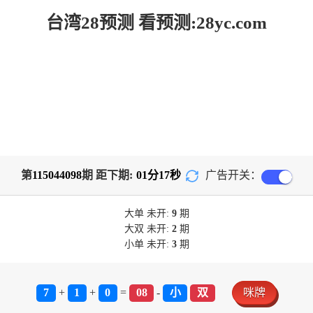
台湾28预测 看预测:28yc.com
第
115044098
期 距下期:
01
分
17
秒
广告开关：
大单
未开:
9
期
大双
未开:
2
期
小单
未开:
3
期
7
+
1
+
0
=
08
-
小
双
咪牌