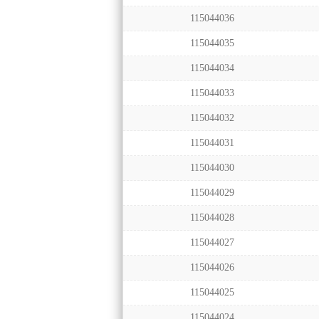
115044036
115044035
115044034
115044033
115044032
115044031
115044030
115044029
115044028
115044027
115044026
115044025
115044024