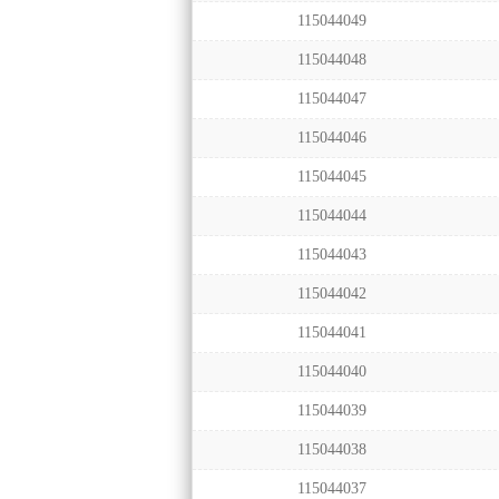
115044049
115044048
115044047
115044046
115044045
115044044
115044043
115044042
115044041
115044040
115044039
115044038
115044037