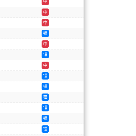
中
中
中
错
中
错
中
错
错
错
错
错
错