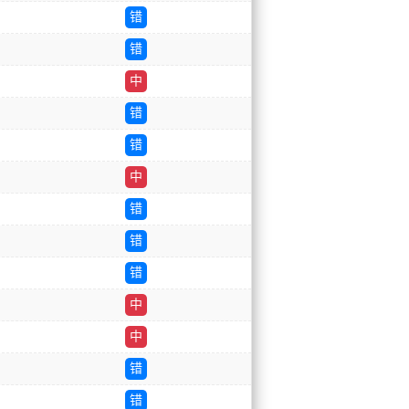
错
错
中
错
错
中
错
错
错
中
中
错
错