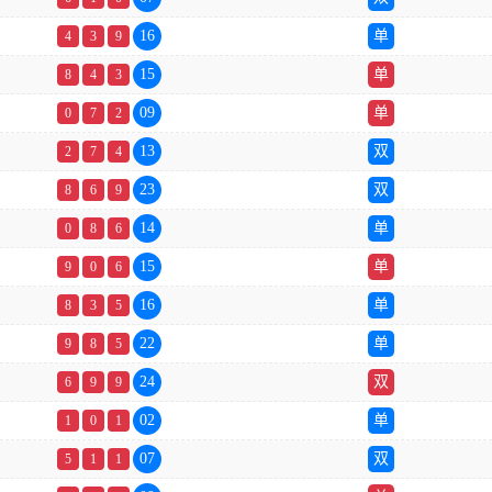
16
单
4
3
9
15
单
8
4
3
09
单
0
7
2
13
双
2
7
4
23
双
8
6
9
14
单
0
8
6
15
单
9
0
6
16
单
8
3
5
22
单
9
8
5
24
双
6
9
9
02
单
1
0
1
07
双
5
1
1