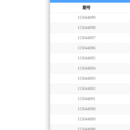
期号
115044099
115044098
115044097
115044096
115044095
115044094
115044093
115044092
115044091
115044090
115044089
115044088