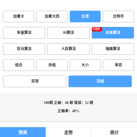
加拿大
加拿大西
台湾
比特币
朱雀算法
99算法
未来算法
狂马算法
人狂算法
瑞兽算法
组合
杀组
大小
单双
双项
双组
100期 正确：48 期 错误：52 期
正确率：48%
预测
走势
统计