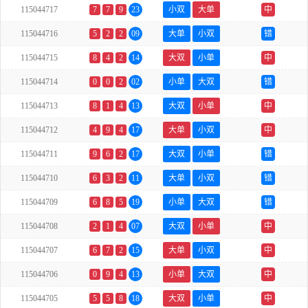
115044717
7
7
9
23
小双
大单
中
115044716
5
2
2
09
大单
小双
错
115044715
8
4
2
14
大双
小单
中
115044714
0
0
2
02
小单
大双
错
115044713
8
1
4
13
大双
小单
中
115044712
4
9
4
17
大单
小双
中
115044711
9
6
2
17
大双
小单
错
115044710
6
3
2
11
大单
小双
错
115044709
6
8
5
19
小单
大双
错
115044708
2
1
4
07
大双
小单
中
115044707
6
7
2
15
大单
小双
中
115044706
0
9
4
13
小单
大双
中
115044705
5
5
8
18
大双
小单
中