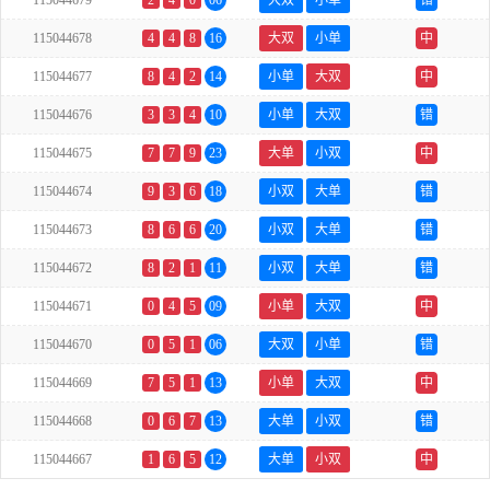
115044679
2
4
0
06
大双
小单
错
115044678
4
4
8
16
大双
小单
中
115044677
8
4
2
14
小单
大双
中
115044676
3
3
4
10
小单
大双
错
115044675
7
7
9
23
大单
小双
中
115044674
9
3
6
18
小双
大单
错
115044673
8
6
6
20
小双
大单
错
115044672
8
2
1
11
小双
大单
错
115044671
0
4
5
09
小单
大双
中
115044670
0
5
1
06
大双
小单
错
115044669
7
5
1
13
小单
大双
中
115044668
0
6
7
13
大单
小双
错
115044667
1
6
5
12
大单
小双
中