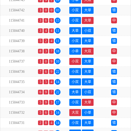
115044743
9
9
2
20
小单
大双
中
115044742
3
0
0
03
小双
大单
错
115044741
3
6
6
15
小双
大单
中
115044740
3
4
4
11
大单
小双
错
115044739
5
2
4
11
小双
大单
错
115044738
8
3
7
18
小单
大双
中
115044737
1
0
9
10
小双
大单
中
115044736
7
6
9
22
小双
大单
错
115044735
5
5
4
14
小双
大单
错
115044734
6
9
7
22
大单
小双
错
115044733
5
9
3
17
小双
大单
中
115044732
5
6
3
14
大双
小单
中
115044731
2
8
4
14
小双
大单
错