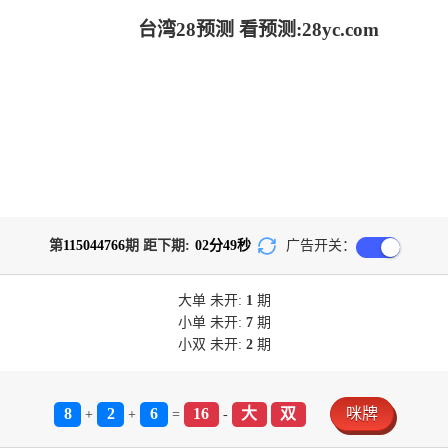
台湾28预测 看预测:28yc.com
第
115044766
期 距下期:
02
分
48
秒
广告开关：
大单
未开:
1
期
小单
未开:
7
期
小双
未开:
2
期
8
2
6
16
大
双
咪牌
+
+
=
-