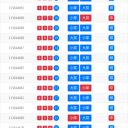
115044691
1
4
3
08
小单
大双
错
115044690
6
7
7
20
小单
大双
中
115044689
9
3
8
20
小双
大单
错
115044688
1
9
9
19
大双
小单
错
115044687
9
3
2
14
小双
大单
错
115044686
3
4
8
15
小单
大双
错
115044685
3
4
7
14
小双
大单
错
115044684
3
4
3
10
大双
小单
错
115044683
3
0
8
11
大双
小单
中
115044682
4
9
4
17
大双
小单
错
115044681
3
9
5
17
大双
小单
错
115044680
7
2
2
11
小单
大双
中