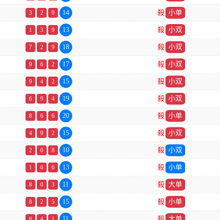
14
殺
小单
3
2
9
13
殺
小双
1
3
9
18
殺
小双
7
2
9
17
殺
小双
9
6
2
15
殺
小双
9
4
2
19
殺
小双
6
9
4
20
殺
小单
8
6
6
15
殺
小双
4
9
2
10
殺
小双
2
0
8
13
殺
小单
1
6
6
11
殺
大单
8
0
3
15
殺
小单
8
2
5
11
殺
大单
6
4
1