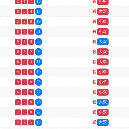
10
殺
小单
2
1
7
17
殺
大双
8
5
4
19
殺
小单
2
8
9
21
殺
小双
8
6
7
22
殺
大双
9
8
5
05
殺
大双
0
3
2
11
殺
大单
6
2
3
19
殺
小单
9
7
3
23
殺
小单
9
5
9
22
殺
小双
6
7
9
20
殺
大双
2
9
9
22
殺
小双
7
6
9
18
殺
大双
4
9
5