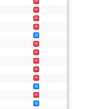
中
中
中
中
错
中
中
中
中
中
错
中
错