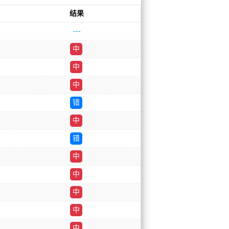
结果
---
中
中
中
错
中
错
中
中
中
中
中