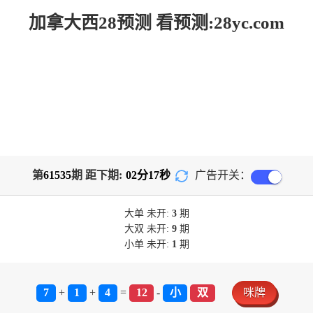
加拿大西28预测 看预测:28yc.com
第
61535
期 距下期:
02
分
17
秒
广告开关：
大单
未开:
3
期
大双
未开:
9
期
小单
未开:
1
期
7
+
1
+
4
=
12
-
小
双
咪牌