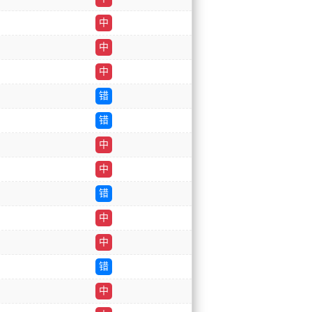
中
中
中
错
错
中
中
错
中
中
错
中