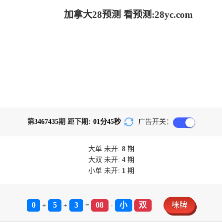
加拿大28预测 看预测:28yc.com
第
3467435
期 距下期:
01
分
45
秒
广告开关：
大单
未开:
8
期
大双
未开:
4
期
小单
未开:
1
期
0
5
3
08
小
双
咪牌
+
+
=
-