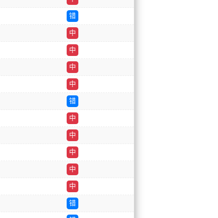
错
中
中
中
中
错
中
中
中
中
中
错