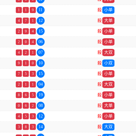
11
殺
小单
1
1
9
12
殺
大单
4
7
1
15
殺
小单
2
9
4
06
殺
小单
2
0
4
07
殺
大双
4
2
1
10
殺
小双
9
1
0
15
殺
小单
7
5
3
04
殺
大双
2
1
1
19
殺
小单
8
6
5
08
殺
大单
0
6
2
12
殺
小单
4
5
3
14
殺
大双
3
8
3