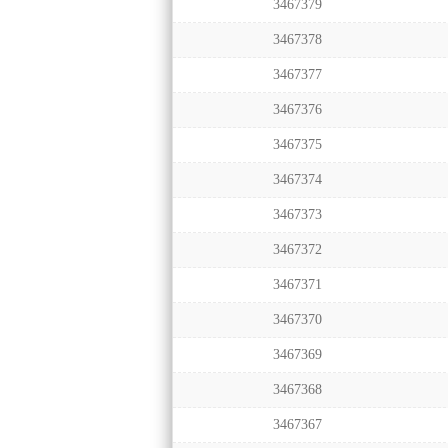
3467379
3467378
3467377
3467376
3467375
3467374
3467373
3467372
3467371
3467370
3467369
3467368
3467367