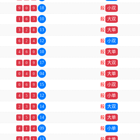
18
殺
小双
9
0
9
10
殺
大双
1
6
3
13
殺
大单
3
2
8
12
殺
小双
6
2
4
10
殺
大单
4
6
0
17
殺
大双
8
0
9
04
殺
大单
0
4
0
15
殺
小双
0
6
9
12
殺
小单
4
5
3
14
殺
大双
2
3
9
14
殺
大单
9
5
0
09
殺
小单
4
1
4
13
殺
大单
6
6
1