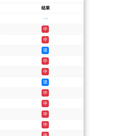
结果
---
中
中
错
中
中
错
中
中
中
中
中