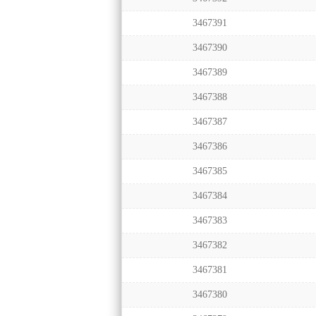
3467391
3467390
3467389
3467388
3467387
3467386
3467385
3467384
3467383
3467382
3467381
3467380