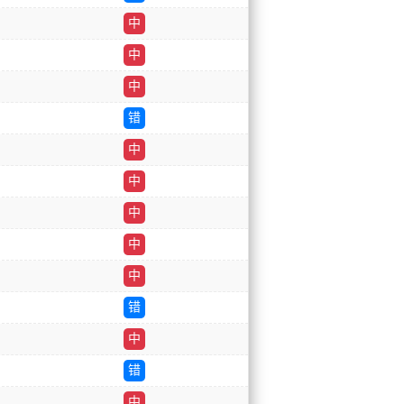
中
中
中
错
中
中
中
中
中
错
中
错
中