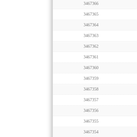
3467366
3467365
3467364
3467363
3467362
3467361
3467360
3467359
3467358
3467357
3467356
3467355
3467354