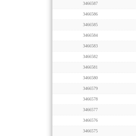
3466587
3466586
3466585
3466584
3466583
3466582
3466581
3466580
3466579
3466578
3466577
3466576
3466575