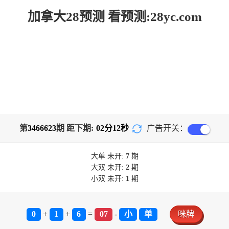
加拿大28预测 看预测:28yc.com
第
3466623
期 距下期:
02
分
12
秒
广告开关：
大单
未开:
7
期
大双
未开:
2
期
小双
未开:
1
期
0
+
1
+
6
=
07
-
小
单
咪牌