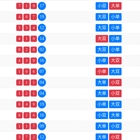
17
小双
大单
7
1
9
19
大双
小单
4
8
7
12
大双
小单
5
3
4
14
大双
小单
4
1
9
02
大双
小单
0
2
0
16
小单
大双
4
3
9
07
小单
大双
1
0
6
04
大单
小双
2
1
1
04
大单
小双
1
2
1
19
小单
大双
6
4
9
16
小双
大单
8
2
6
09
大单
小双
1
1
7
12
大单
小双
3
7
2