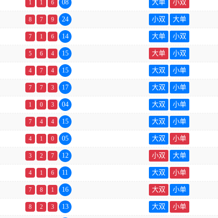
08
大单
小双
1
1
6
24
小双
大单
8
7
9
14
大单
小双
7
1
6
15
大单
小双
5
6
4
15
大双
小单
4
7
4
17
大双
小单
7
7
3
04
大双
小单
1
0
3
15
大双
小单
7
4
4
05
大双
小单
4
1
0
12
小双
大单
3
2
7
11
大双
小单
4
1
6
16
大双
小单
7
8
1
13
大双
小单
8
2
3