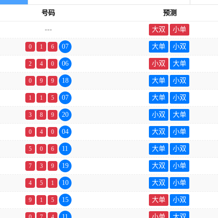
号码
预测
---
大双
小单
07
大单
小双
0
1
6
06
小双
大单
2
4
0
18
大单
小双
0
9
9
07
大单
小双
1
1
5
20
小双
大单
3
8
9
04
大双
小单
0
4
0
11
大单
小双
5
0
6
19
大双
小单
7
3
9
10
大双
小单
4
5
1
15
大单
小双
9
1
5
11
小单
大双
0
7
4