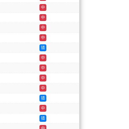
中
中
中
中
错
中
中
中
中
错
中
错
中