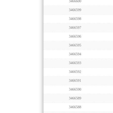
3466600
3466599
3466598
3466597
3466596
3466595
3466594
3466593
3466592
3466591
3466590
3466589
3466588